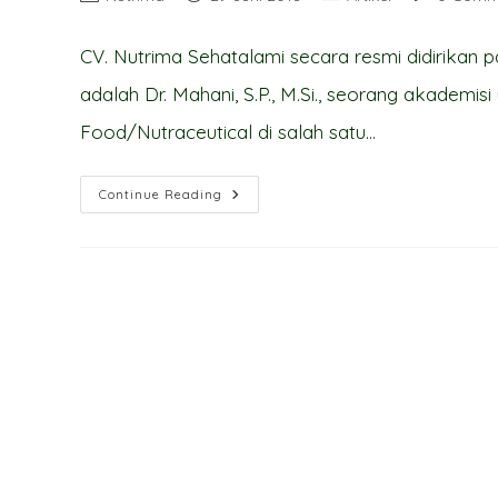
author:
published:
category:
comments:
CV. Nutrima Sehatalami secara resmi didirikan 
adalah Dr. Mahani, S.P., M.Si., seorang akademis
Food/Nutraceutical di salah satu…
PROFIL
Continue Reading
CV.
NUTRIMA
SEHATALAMI