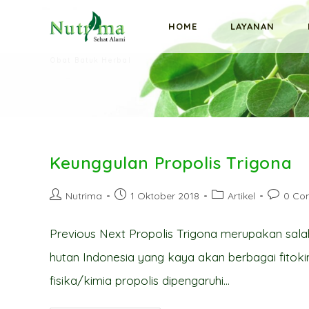
Skip
HOME
LAYANAN
to
content
Obat Batuk Herbal
Keunggulan Propolis Trigona
Post
Post
Post
Post
Nutrima
1 Oktober 2018
Artikel
0 Co
author:
published:
category:
comment
Previous Next Propolis Trigona merupakan salah
hutan Indonesia yang kaya akan berbagai fitok
fisika/kimia propolis dipengaruhi…