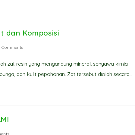
at dan Komposisi
 Comments
ents:
alah zat resin yang mengandung mineral, senyawa kimia
, bunga, dan kulit pepohonan. Zat tersebut diolah secara…
AMI
ents