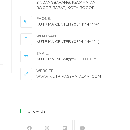
SINDANGBARANG, KECAMATAN
BOGOR BARAT, KOTA BOGOR.
PHONE:
NUTRIMA CENTER (081-1114-1114)
OPENS
WHATSAPP:
IN
NUTRIMA CENTER (081-1114-1114)
YOUR
OPENS
EMAIL:
APPLICATION
IN
OPENS
NUTRIMA_ALAMI@YAHOO.COM
IN
YOUR
YOUR
WEBSITE:
APPLICATION
APPLICATION
WWW.NUTRIMASEHATALAMI.COM
Follow Us