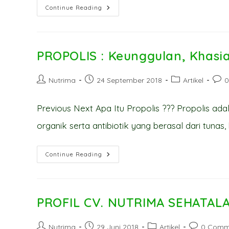
Keunggulan
Continue Reading
Propolis
Trigona
PROPOLIS : Keunggulan, Khasi
Post
Post
Post
Post
Nutrima
24 September 2018
Artikel
0
author:
published:
category:
comm
Previous Next Apa Itu Propolis ??? Propolis ad
organik serta antibiotik yang berasal dari tunas
PROPOLIS
Continue Reading
:
Keunggulan,
Khasiat
Dan
Komposisi
PROFIL CV. NUTRIMA SEHATAL
Post
Post
Post
Post
Nutrima
29 Juni 2018
Artikel
0 Comm