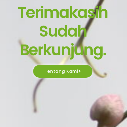
Terimakasih
Sudah
Berkunjung.
Tentang Kami