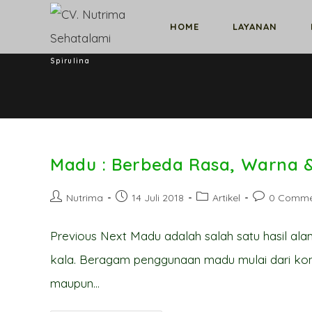
Skip
HOME
LAYANAN
to
content
Spirulina
Madu : Berbeda Rasa, Warna 
Post
Post
Post
Post
Nutrima
14 Juli 2018
Artikel
0 Comme
author:
published:
category:
comments:
Previous Next Madu adalah salah satu hasil al
kala. Beragam penggunaan madu mulai dari kon
maupun…