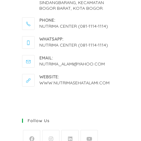
SINDANGBARANG, KECAMATAN
BOGOR BARAT, KOTA BOGOR.
PHONE:
NUTRIMA CENTER (081-1114-1114)
OPENS
WHATSAPP:
IN
NUTRIMA CENTER (081-1114-1114)
YOUR
OPENS
EMAIL:
APPLICATION
IN
OPENS
NUTRIMA_ALAMI@YAHOO.COM
IN
YOUR
YOUR
WEBSITE:
APPLICATION
APPLICATION
WWW.NUTRIMASEHATALAMI.COM
Follow Us