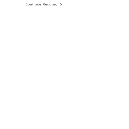
Madu
Continue Reading
:
Berbeda
Rasa,
Warna
&
Aroma