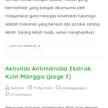
bermanfaat, yang banyak dikonsumsi oleh
masyarakat guna menjaga kesehatan tubuhnya
adalah makanan yang berasal dari produk sarang
lebah. Sarang lebah madu, selain menghasilkan…
Teknologi
Continue Reading
Enkapsulasi
Bee
Pollen
(Page
1)
Aktivitas Antimikroba Ekstrak
Kulit Manggis (page 3)
Post
Post
Post
Nutrima
11 Mei 2024
Uncategorized
author:
published:
category:
Post
0 Comments
comments:
Pengujian aktivitas antimikroba dilakukan dengan