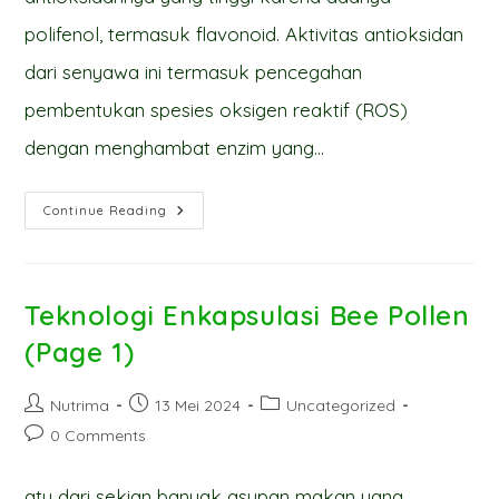
polifenol, termasuk flavonoid. Aktivitas antioksidan
dari senyawa ini termasuk pencegahan
pembentukan spesies oksigen reaktif (ROS)
dengan menghambat enzim yang…
Teknologi
Continue Reading
Enkapsulasi
Bee
Pollen
(Page
2)
Teknologi Enkapsulasi Bee Pollen
(Page 1)
Post
Post
Post
Nutrima
13 Mei 2024
Uncategorized
author:
published:
category:
Post
0 Comments
comments:
atu dari sekian banyak asupan makan yang