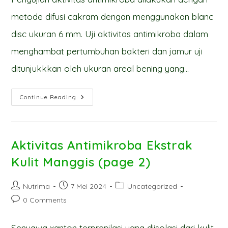
metode difusi cakram dengan menggunakan blanc
disc ukuran 6 mm. Uji aktivitas antimikroba dalam
menghambat pertumbuhan bakteri dan jamur uji
ditunjukkkan oleh ukuran areal bening yang…
Aktivitas
Continue Reading
Antimikroba
Ekstrak
Kulit
Manggis
(page
3)
Aktivitas Antimikroba Ekstrak
Kulit Manggis (page 2)
Post
Post
Post
Nutrima
7 Mei 2024
Uncategorized
author:
published:
category:
Post
0 Comments
comments:
Senyawa xanton terprenilasi yang diisolasi dari kulit