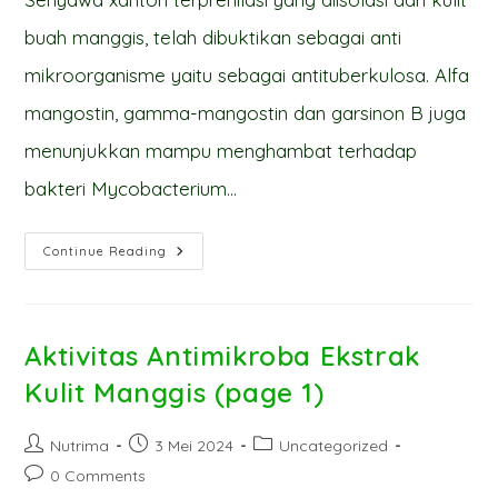
buah manggis, telah dibuktikan sebagai anti
mikroorganisme yaitu sebagai antituberkulosa. Alfa
mangostin, gamma-mangostin dan garsinon B juga
menunjukkan mampu menghambat terhadap
bakteri Mycobacterium…
Aktivitas
Continue Reading
Antimikroba
Ekstrak
Kulit
Manggis
(page
2)
Aktivitas Antimikroba Ekstrak
Kulit Manggis (page 1)
Post
Post
Post
Nutrima
3 Mei 2024
Uncategorized
author:
published:
category:
Post
0 Comments
comments: