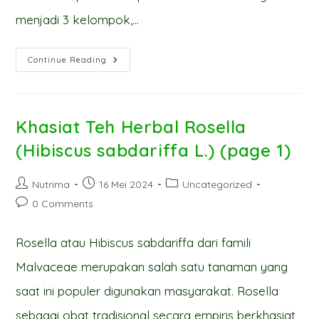
menjadi 3 kelompok,…
Khasiat
Continue Reading
Teh
Herbal
Rosella
(Hibiscus
Sabdariffa L.)
(page
Khasiat Teh Herbal Rosella
2)
(Hibiscus sabdariffa L.) (page 1)
Post
Post
Post
Nutrima
16 Mei 2024
Uncategorized
author:
published:
category:
Post
0 Comments
comments:
Rosella atau Hibiscus sabdariffa dari famili
Malvaceae merupakan salah satu tanaman yang
saat ini populer digunakan masyarakat. Rosella
sebagai obat tradisional secara empiris berkhasiat