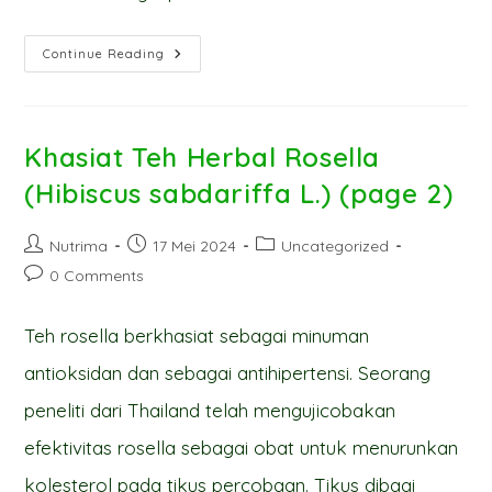
Khasiat
Continue Reading
Teh
Herbal
Rosella
(Hibiscus
Sabdariffa L.)
(page
Khasiat Teh Herbal Rosella
3)
(Hibiscus sabdariffa L.) (page 2)
Post
Post
Post
Nutrima
17 Mei 2024
Uncategorized
author:
published:
category:
Post
0 Comments
comments:
Teh rosella berkhasiat sebagai minuman
antioksidan dan sebagai antihipertensi. Seorang
peneliti dari Thailand telah mengujicobakan
efektivitas rosella sebagai obat untuk menurunkan
kolesterol pada tikus percobaan. Tikus dibagi