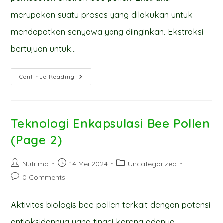
merupakan suatu proses yang dilakukan untuk
mendapatkan senyawa yang diinginkan. Ekstraksi
bertujuan untuk…
Teknologi
Continue Reading
Enkapsulasi
Bee
Pollen
(Page
2)
Teknologi Enkapsulasi Bee Pollen
(Page 2)
Post
Post
Post
Nutrima
14 Mei 2024
Uncategorized
author:
published:
category:
Post
0 Comments
comments:
Aktivitas biologis bee pollen terkait dengan potensi
antioksidannya yang tinggi karena adanya