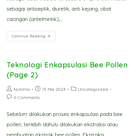
sebagai antiseptik, diuretik, anti kejang, obat
cacingan (antelmintik),…
Khasiat
Continue Reading
Teh
Herbal
Rosella
(Hibiscus
Sabdariffa L.)
(page
Teknologi Enkapsulasi Bee Pollen
1)
(Page 2)
Post
Post
Post
Nutrima
15 Mei 2024
Uncategorized
author:
published:
category:
Post
0 Comments
comments:
Sebelum dilakukan proses enkapsulasi pada bee
pollen, terlebih dahulu dilakukan ekstraksi atau
pembuatan ekstrak bee pollen. Ekstraksi