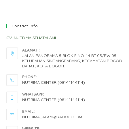
Contact Info
CV. NUTRIMA SEHATALAMI
ALAMAT :
JALAN PANORAMA 5 BLOK E NO. 14 RT.05/RW.05
KELURAHAN SINDANGBARANG, KECAMATAN BOGOR
BARAT, KOTA BOGOR.
PHONE:
NUTRIMA CENTER (081-1114-1114)
OPENS
WHATSAPP:
IN
NUTRIMA CENTER (081-1114-1114)
YOUR
OPENS
EMAIL:
APPLICATION
IN
OPENS
NUTRIMA_ALAMI@YAHOO.COM
IN
YOUR
YOUR
WEBSITE: