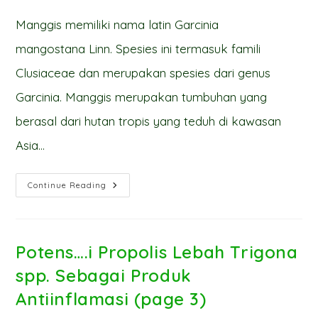
Manggis memiliki nama latin Garcinia
mangostana Linn. Spesies ini termasuk famili
Clusiaceae dan merupakan spesies dari genus
Garcinia. Manggis merupakan tumbuhan yang
berasal dari hutan tropis yang teduh di kawasan
Asia…
Aktivitas
Continue Reading
Antimikroba
Ekstrak
Kulit
Manggis
(page
1)
Potens….i Propolis Lebah Trigona
spp. Sebagai Produk
Antiinflamasi (page 3)