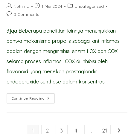
Post
Post
Post
Nutrima
1 Mei 2024
Uncategorized
author:
published:
category:
Post
0 Comments
comments:
3]qa Beberapa penelitian lainnya menunjukkan
bahwa mekanisme propolis sebagai antiinflamasi
adalah dengan menginhibisi enzim LOX dan COX
selama proses inflamasi. COX di inhibisi oleh
flavonoid yang menekan prostaglandin
endoperoxide synthase dalam konsentrasi…
Potens….i
Continue Reading
Propolis
Lebah
Trigona
Spp. Sebagai
Produk
Antiinflamasi
(page
1
2
3
4
…
21
Go to t
3)