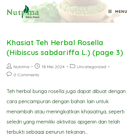
Skip
MENU
to
Uncategorized
content
Khasiat Teh Herbal Rosella
(Hibiscus sabdariffa L.) (page 3)
Post
Post
Post
Nutrima
18 Mei 2024
Uncategorized
author:
published:
category:
Post
0 Comments
comments:
Teh herbal bunga rosella juga dapat dibuat dengan
cara pencampuran dengan bahan lain untuk
menambah atau meningkatkan khasiatnya, seperti
seledri yang memiliki aktivitas apigenin dan telah
terbukti sebagai penurun tekanan…