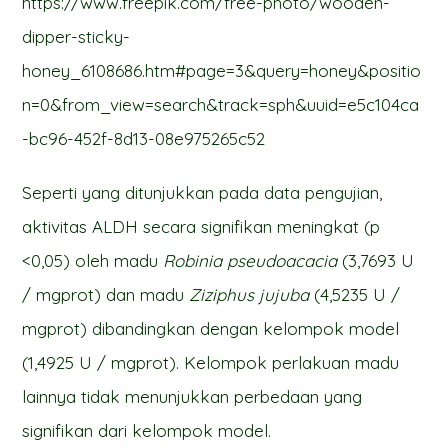
https://www.freepik.com/free-photo/wooden-
dipper-sticky-
honey_6108686.htm#page=3&query=honey&positio
n=0&from_view=search&track=sph&uuid=e5c104ca
-bc96-452f-8d13-08e975265c52
Seperti yang ditunjukkan pada data pengujian,
aktivitas ALDH secara signifikan meningkat (p
<0,05) oleh madu
Robinia pseudoacacia
(3,7693 U
/ mgprot) dan madu
Ziziphus jujuba
(4,5235 U /
mgprot) dibandingkan dengan kelompok model
(1,4925 U / mgprot). Kelompok perlakuan madu
lainnya tidak menunjukkan perbedaan yang
signifikan dari kelompok model.