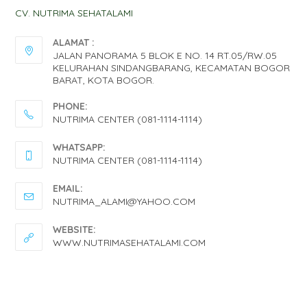
CV. NUTRIMA SEHATALAMI
ALAMAT :
JALAN PANORAMA 5 BLOK E NO. 14 RT.05/RW.05
KELURAHAN SINDANGBARANG, KECAMATAN BOGOR
BARAT, KOTA BOGOR.
PHONE:
NUTRIMA CENTER (081-1114-1114)
OPENS
WHATSAPP:
IN
NUTRIMA CENTER (081-1114-1114)
YOUR
OPENS
EMAIL:
APPLICATION
IN
OPENS
NUTRIMA_ALAMI@YAHOO.COM
IN
YOUR
YOUR
WEBSITE:
APPLICATION
APPLICATION
WWW.NUTRIMASEHATALAMI.COM