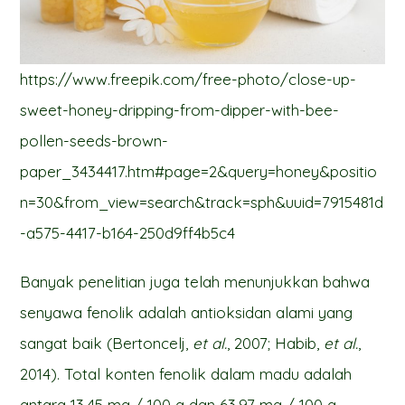
https://www.freepik.com/free-photo/close-up-
sweet-honey-dripping-from-dipper-with-bee-
pollen-seeds-brown-
paper_3434417.htm#page=2&query=honey&positio
n=30&from_view=search&track=sph&uuid=7915481d
-a575-4417-b164-250d9ff4b5c4
Banyak penelitian juga telah menunjukkan bahwa
senyawa fenolik adalah antioksidan alami yang
sangat baik (Bertoncelj,
et al.
, 2007; Habib,
et al.
,
2014). Total konten fenolik dalam madu adalah
antara 13,45 mg / 100 g dan 63,97 mg / 100 g.