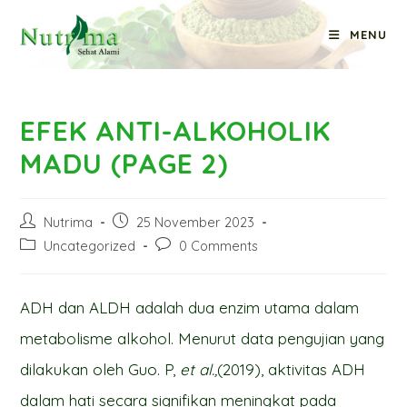
Skip
MENU
to
Blog
content
EFEK ANTI-ALKOHOLIK
MADU (PAGE 2)
Post
Post
Nutrima
25 November 2023
author:
published:
Post
Post
Uncategorized
0 Comments
category:
comments:
ADH dan ALDH adalah dua enzim utama dalam
metabolisme alkohol. Menurut data pengujian yang
dilakukan oleh Guo. P,
et al.,
(2019), aktivitas ADH
dalam hati secara signifikan meningkat pada