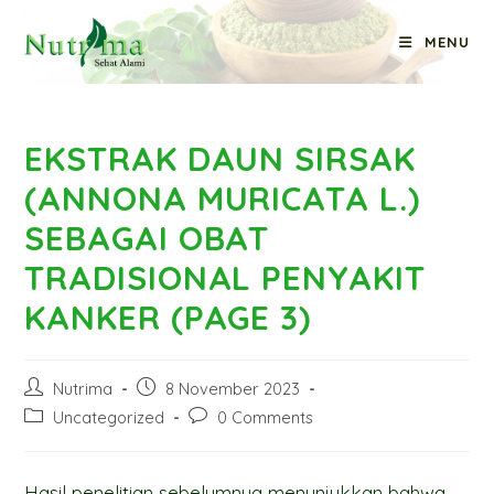
Skip
MENU
to
Blog
content
EKSTRAK DAUN SIRSAK
(ANNONA MURICATA L.)
SEBAGAI OBAT
TRADISIONAL PENYAKIT
KANKER (PAGE 3)
Post
Post
Nutrima
8 November 2023
author:
published:
Post
Post
Uncategorized
0 Comments
category:
comments:
Hasil penelitian sebelumnya menunjukkan bahwa