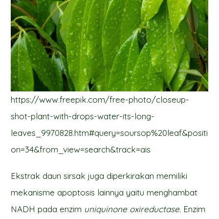
https://www.freepik.com/free-photo/closeup-
shot-plant-with-drops-water-its-long-
leaves_9970828.htm#query=soursop%20leaf&positi
on=34&from_view=search&track=ais
Ekstrak daun sirsak juga diperkirakan memiliki
mekanisme apoptosis lainnya yaitu menghambat
NADH pada enzim
uniquinone oxireductase.
Enzim