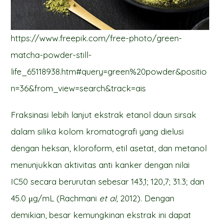
https://www.freepik.com/free-photo/green-
matcha-powder-still-
life_65118938.htm#query=green%20powder&positio
n=36&from_view=search&track=ais
Fraksinasi lebih lanjut ekstrak etanol daun sirsak
dalam silika kolom kromatografi yang dielusi
dengan heksan, kloroform, etil asetat, dan metanol
menunjukkan aktivitas anti kanker dengan nilai
IC50 secara berurutan sebesar 143,1; 120,7; 31.3; dan
45.0 μg/mL (Rachmani
et al,
2012). Dengan
demikian, besar kemungkinan ekstrak ini dapat