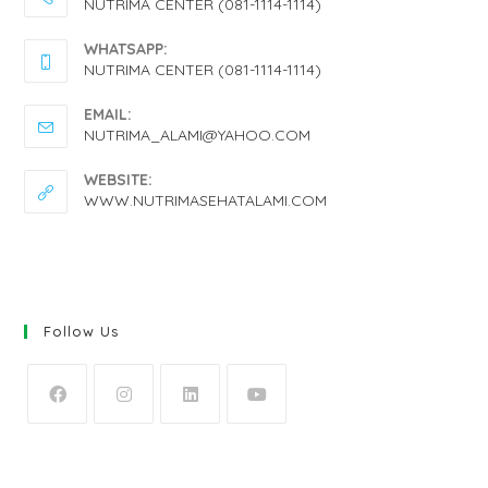
NUTRIMA CENTER (081-1114-1114)
OPENS
WHATSAPP:
IN
NUTRIMA CENTER (081-1114-1114)
YOUR
OPENS
EMAIL:
APPLICATION
IN
OPENS
NUTRIMA_ALAMI@YAHOO.COM
IN
YOUR
YOUR
WEBSITE:
APPLICATION
APPLICATION
WWW.NUTRIMASEHATALAMI.COM
Follow Us
OPENS
OPENS
OPENS
OPENS
IN
IN
IN
IN