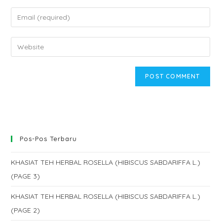
name
Enter
or
your
username
email
Enter
to
address
your
comment
to
website
comment
URL
(optional)
Pos-Pos Terbaru
KHASIAT TEH HERBAL ROSELLA (HIBISCUS SABDARIFFA L.)
(PAGE 3)
KHASIAT TEH HERBAL ROSELLA (HIBISCUS SABDARIFFA L.)
(PAGE 2)