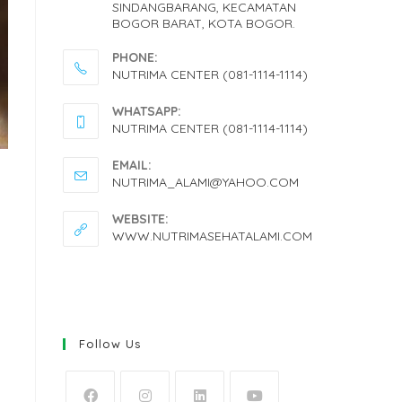
SINDANGBARANG, KECAMATAN
BOGOR BARAT, KOTA BOGOR.
PHONE:
NUTRIMA CENTER (081-1114-1114)
OPENS
WHATSAPP:
IN
NUTRIMA CENTER (081-1114-1114)
YOUR
OPENS
EMAIL:
APPLICATION
IN
OPENS
NUTRIMA_ALAMI@YAHOO.COM
IN
YOUR
YOUR
WEBSITE:
APPLICATION
APPLICATION
WWW.NUTRIMASEHATALAMI.COM
Follow Us