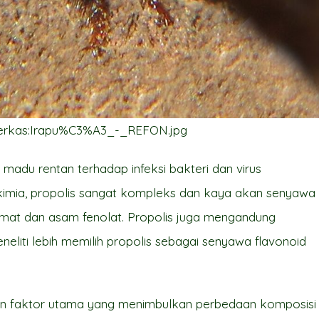
/Berkas:Irapu%C3%A3_-_REFON.jpg
adu rentan terhadap infeksi bakteri dan virus
a kimia, propolis sangat kompleks dan kaya akan senyawa
amat dan asam fenolat. Propolis juga mengandung
neliti lebih memilih propolis sebagai senyawa flavonoid
an faktor utama yang menimbulkan perbedaan komposisi