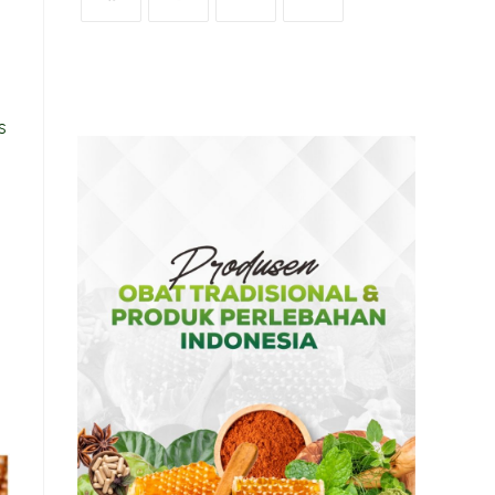
OPENS
OPENS
OPENS
OPENS
IN
IN
IN
IN
A
A
A
A
s
NEW
NEW
NEW
NEW
TAB
TAB
TAB
TAB