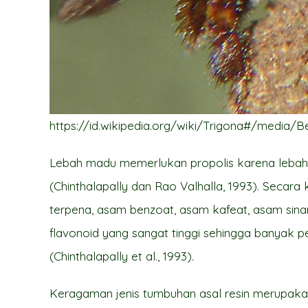
https://id.wikipedia.org/wiki/Trigona#/media
Lebah madu memerlukan propolis karena lebah m
(Chinthalapally dan Rao Valhalla, 1993). Secar
terpena, asam benzoat, asam kafeat, asam sin
flavonoid yang sangat tinggi sehingga banyak pe
(Chinthalapally et al., 1993).
Keragaman jenis tumbuhan asal resin merupak