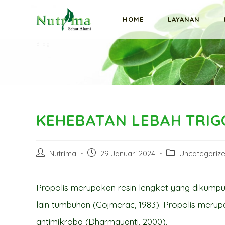
Skip
HOME
LAYANAN
to
content
Blog
KEHEBATAN LEBAH TRIGO
Post
Post
Post
Nutrima
29 Januari 2024
Uncategoriz
author:
published:
category:
Propolis merupakan resin lengket yang dikumpulk
lain tumbuhan (Gojmerac, 1983). Propolis meru
antimikroba (Dharmayanti, 2000).