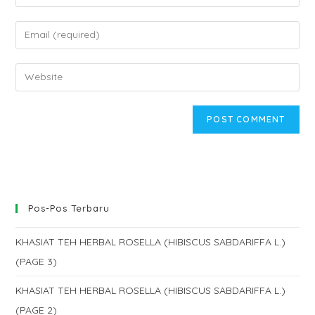
your
name
Enter
or
your
username
email
Enter
to
address
your
comment
to
website
comment
URL
(optional)
Pos-Pos Terbaru
KHASIAT TEH HERBAL ROSELLA (HIBISCUS SABDARIFFA L.)
(PAGE 3)
KHASIAT TEH HERBAL ROSELLA (HIBISCUS SABDARIFFA L.)
(PAGE 2)