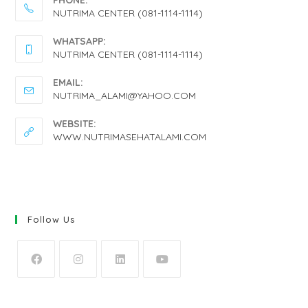
NUTRIMA CENTER (081-1114-1114)
OPENS
WHATSAPP:
IN
NUTRIMA CENTER (081-1114-1114)
YOUR
OPENS
EMAIL:
APPLICATION
IN
OPENS
NUTRIMA_ALAMI@YAHOO.COM
IN
YOUR
YOUR
WEBSITE:
APPLICATION
APPLICATION
WWW.NUTRIMASEHATALAMI.COM
Follow Us
OPENS
OPENS
OPENS
OPENS
IN
IN
IN
IN