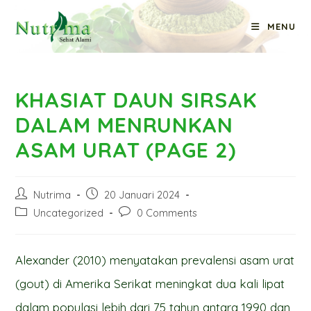
Skip
MENU
to
Blog
content
KHASIAT DAUN SIRSAK
DALAM MENRUNKAN
ASAM URAT (PAGE 2)
Post
Post
Nutrima
20 Januari 2024
author:
published:
Post
Post
Uncategorized
0 Comments
category:
comments:
Alexander (2010) menyatakan prevalensi asam urat
(gout) di Amerika Serikat meningkat dua kali lipat
dalam populasi lebih dari 75 tahun antara 1990 dan