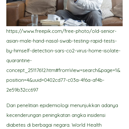
https://www.freepik.com/free-photo/old-senior-
asian-male-hand-nasal-swab-testing-rapid-tests-
by-himself-detection-sars-co2-virus-home-isolate-
quarantine-
concept_25117612.htm#fromView=search&page=1&
position=4&uuid=0402cd77-c03a-4f6a-af4b-
2e59b32cc697
Dari penelitian epidemiologi menunjukkan adanya
kecenderungan peningkatan angka insidensi
diabetes di berbagai negara. World Health