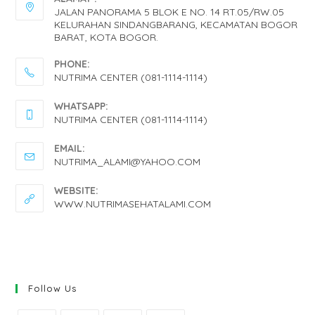
JALAN PANORAMA 5 BLOK E NO. 14 RT.05/RW.05
KELURAHAN SINDANGBARANG, KECAMATAN BOGOR
BARAT, KOTA BOGOR.
PHONE:
NUTRIMA CENTER (081-1114-1114)
OPENS
WHATSAPP:
IN
NUTRIMA CENTER (081-1114-1114)
YOUR
OPENS
EMAIL:
APPLICATION
IN
OPENS
NUTRIMA_ALAMI@YAHOO.COM
IN
YOUR
YOUR
WEBSITE:
APPLICATION
APPLICATION
WWW.NUTRIMASEHATALAMI.COM
Follow Us