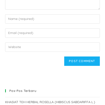
Enter
your
name
Enter
or
your
username
email
Enter
to
address
your
comment
to
website
comment
URL
(optional)
Pos-Pos Terbaru
KHASIAT TEH HERBAL ROSELLA (HIBISCUS SABDARIFFA L.)