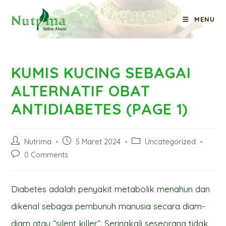
Skip
MENU
to
Blog
content
KUMIS KUCING SEBAGAI
ALTERNATIF OBAT
ANTIDIABETES (PAGE 1)
Post
Post
Post
Nutrima
5 Maret 2024
Uncategorized
author:
published:
category:
Post
0 Comments
comments:
Diabetes adalah penyakit metabolik menahun dan
dikenal sebagai pembunuh manusia secara diam-
diam atau “silent killer”. Seringkali seseorang tidak