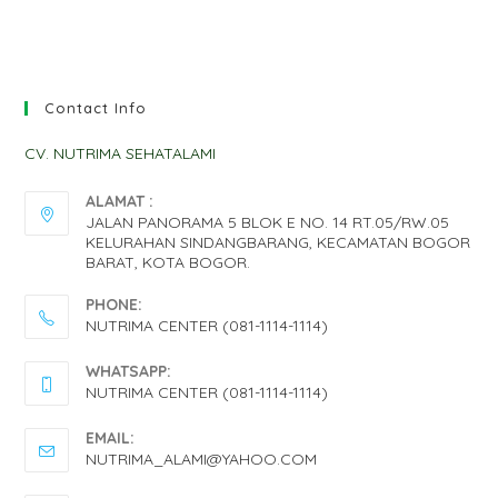
Contact Info
CV. NUTRIMA SEHATALAMI
ALAMAT :
JALAN PANORAMA 5 BLOK E NO. 14 RT.05/RW.05
KELURAHAN SINDANGBARANG, KECAMATAN BOGOR
BARAT, KOTA BOGOR.
PHONE:
NUTRIMA CENTER (081-1114-1114)
OPENS
WHATSAPP:
IN
NUTRIMA CENTER (081-1114-1114)
YOUR
OPENS
EMAIL:
APPLICATION
IN
OPENS
NUTRIMA_ALAMI@YAHOO.COM
IN
YOUR
YOUR