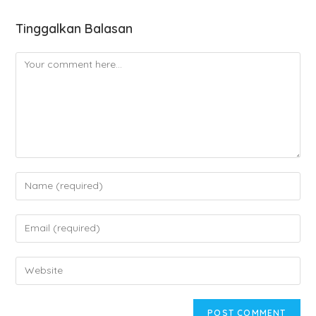
Tinggalkan Balasan
Comment
Enter
your
name
Enter
or
your
username
email
Enter
to
address
your
comment
to
website