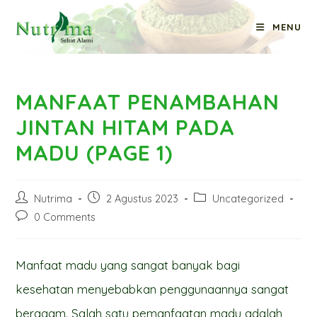
Skip
MENU
to
Blog
content
MANFAAT PENAMBAHAN
JINTAN HITAM PADA
MADU (PAGE 1)
Post
Post
Post
Nutrima
2 Agustus 2023
Uncategorized
author:
published:
category:
Post
0 Comments
comments:
Manfaat madu yang sangat banyak bagi
kesehatan menyebabkan penggunaannya sangat
beragam. Salah satu pemanfaatan madu adalah