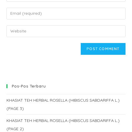
your
name
Enter
or
your
username
email
Enter
to
address
your
comment
to
website
comment
URL
(optional)
Pos-Pos Terbaru
KHASIAT TEH HERBAL ROSELLA (HIBISCUS SABDARIFFA L.)
(PAGE 3)
KHASIAT TEH HERBAL ROSELLA (HIBISCUS SABDARIFFA L.)
(PAGE 2)