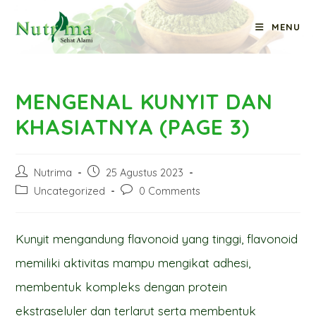
Skip
MENU
to
Blog
content
MENGENAL KUNYIT DAN
KHASIATNYA (PAGE 3)
Post
Post
Nutrima
25 Agustus 2023
author:
published:
Post
Post
Uncategorized
0 Comments
category:
comments:
Kunyit mengandung flavonoid yang tinggi, flavonoid
memiliki aktivitas mampu mengikat adhesi,
membentuk kompleks dengan protein
ekstraseluler dan terlarut serta membentuk