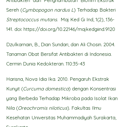
Antibakteri dan Penghambatan Biofilm Ekstrak
Sereh (
Cymbopogon nardus L
) Terhadap Bakteri
Streptococcus mutans
. Maj Ked Gi Ind, 1(2), 136-
141. doi: https://doi.org/10.22146/majkedgiind.9120
Dzulkarnain, B., Dian Sundari, dan Ali Chosin. 2004.
Tanaman Obat Bersifat Antibakteri di Indonesia.
Cermin Dunia Kedokteran. 110:35-43
Harisna, Nova Idia Ika. 2010. Pengaruh Ekstrak
Kunyit (
Curcuma domestica
) dengan Konsentrasi
yang Berbeda Terhadap Mikroba pada Isolat Ikan
Nila (
Oreochromis niloticus
). Fakultas Ilmu
Kesehatan Universitas Muhammadiyah Surakarta,