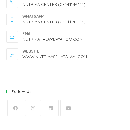
NUTRIMA CENTER (081-1114-1114)
OPENS
WHATSAPP:
IN
NUTRIMA CENTER (081-1114-1114)
YOUR
OPENS
EMAIL:
APPLICATION
IN
OPENS
NUTRIMA_ALAMI@YAHOO.COM
IN
YOUR
YOUR
WEBSITE:
APPLICATION
APPLICATION
WWW.NUTRIMASEHATALAMI.COM
Follow Us
OPENS
OPENS
OPENS
OPENS
IN
IN
IN
IN