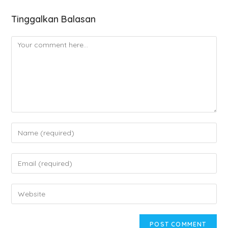
Tinggalkan Balasan
Comment
Enter
your
name
Enter
or
your
username
email
Enter
to
address
your
comment
to
website