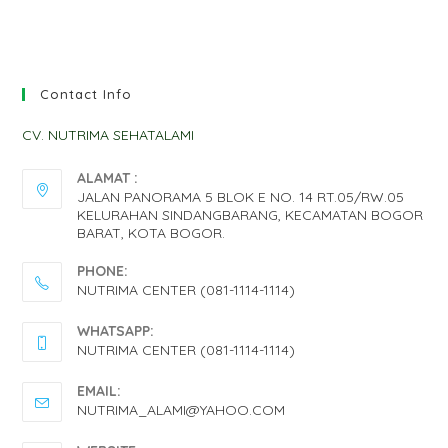
Contact Info
CV. NUTRIMA SEHATALAMI
ALAMAT :
JALAN PANORAMA 5 BLOK E NO. 14 RT.05/RW.05
KELURAHAN SINDANGBARANG, KECAMATAN BOGOR
BARAT, KOTA BOGOR.
PHONE:
NUTRIMA CENTER (081-1114-1114)
OPENS
WHATSAPP:
IN
NUTRIMA CENTER (081-1114-1114)
YOUR
OPENS
EMAIL:
APPLICATION
IN
OPENS
NUTRIMA_ALAMI@YAHOO.COM
IN
YOUR
YOUR