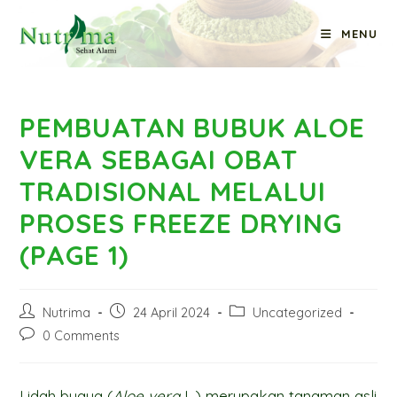
Skip
MENU
to
Blog
content
PEMBUATAN BUBUK ALOE
VERA SEBAGAI OBAT
TRADISIONAL MELALUI
PROSES FREEZE DRYING
(PAGE 1)
Post
Post
Post
Nutrima
24 April 2024
Uncategorized
author:
published:
category:
Post
0 Comments
comments:
Lidah buaya (
Aloe vera
L.) merupakan tanaman asli