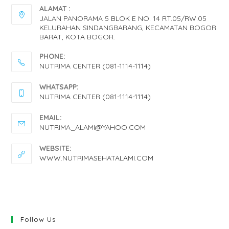
ALAMAT :
JALAN PANORAMA 5 BLOK E NO. 14 RT.05/RW.05
KELURAHAN SINDANGBARANG, KECAMATAN BOGOR
BARAT, KOTA BOGOR.
PHONE:
NUTRIMA CENTER (081-1114-1114)
OPENS
WHATSAPP:
IN
NUTRIMA CENTER (081-1114-1114)
YOUR
OPENS
EMAIL:
APPLICATION
IN
OPENS
NUTRIMA_ALAMI@YAHOO.COM
IN
YOUR
YOUR
WEBSITE:
APPLICATION
APPLICATION
WWW.NUTRIMASEHATALAMI.COM
Follow Us