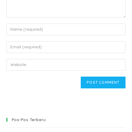
Enter
your
name
Enter
or
your
username
email
Enter
to
address
your
comment
to
website
comment
URL
(optional)
Pos-Pos Terbaru