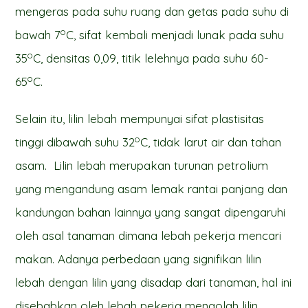
mengeras pada suhu ruang dan getas pada suhu di
o
bawah 7
C, sifat kembali menjadi lunak pada suhu
o
35
C, densitas 0,09, titik lelehnya pada suhu 60-
o
65
C.
Selain itu, lilin lebah mempunyai sifat plastisitas
o
tinggi dibawah suhu 32
C, tidak larut air dan tahan
asam. Lilin lebah merupakan turunan petrolium
yang mengandung asam lemak rantai panjang dan
kandungan bahan lainnya yang sangat dipengaruhi
oleh asal tanaman dimana lebah pekerja mencari
makan. Adanya perbedaan yang signifikan lilin
lebah dengan lilin yang disadap dari tanaman, hal ini
disebabkan oleh lebah pekerja mengolah lilin