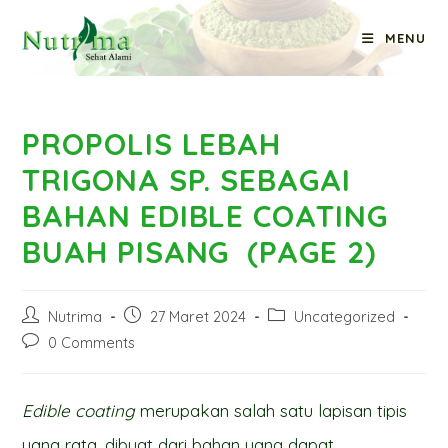
Skip
MENU
to
Blog
content
PROPOLIS LEBAH
TRIGONA SP. SEBAGAI
BAHAN EDIBLE COATING
BUAH PISANG (PAGE 2)
Post
Post
Post
Nutrima
27 Maret 2024
Uncategorized
author:
published:
category:
Post
0 Comments
comments:
Edible coating
merupakan salah satu lapisan tipis
yang rata, dibuat dari bahan yang dapat