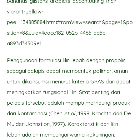
bananas-glistens-droplets-accentuating-their-
vibrant-yellow-
peel_134885884.htm#fromView=search&page=1&po
sition=8&uuid=4eace182-052b-4466-aa5b-
a893d34309e1
Penggunaan formulasi lilin lebah dengan propolis
sebagai pelapis dapat membentuk polimer, aman
untuk dikonsumsi menurut kriteria GRAS dan dapat
meningkatkan fungsional lilin. Sifat penting dari
pelapis tersebut adalah mampu melindungi produk
dari kontaminasi (Chen
et al.,
1998; Krochta dan De
Mulder-Johnstion, 1997). Karakteristik dari lilin
lebah adalah mempunyai warna kekuningan,