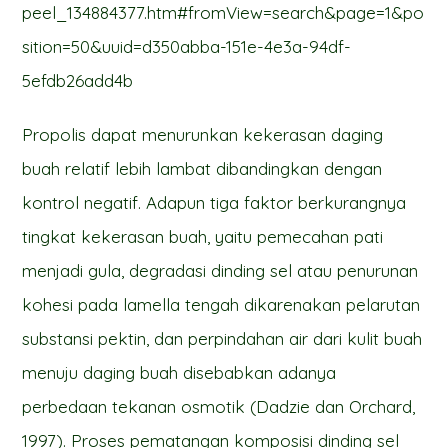
peel_134884377.htm#fromView=search&page=1&po
sition=50&uuid=d350abba-151e-4e3a-94df-
5efdb26add4b
Propolis dapat menurunkan kekerasan daging
buah relatif lebih lambat dibandingkan dengan
kontrol negatif. Adapun tiga faktor berkurangnya
tingkat kekerasan buah, yaitu pemecahan pati
menjadi gula, degradasi dinding sel atau penurunan
kohesi pada lamella tengah dikarenakan pelarutan
substansi pektin, dan perpindahan air dari kulit buah
menuju daging buah disebabkan adanya
perbedaan tekanan osmotik (Dadzie dan Orchard,
1997). Proses pematangan komposisi dinding sel