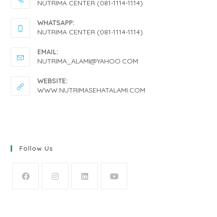
NUTRIMA CENTER (081-1114-1114)
OPENS
WHATSAPP:
IN
NUTRIMA CENTER (081-1114-1114)
YOUR
OPENS
EMAIL:
APPLICATION
IN
OPENS
NUTRIMA_ALAMI@YAHOO.COM
IN
YOUR
YOUR
WEBSITE:
APPLICATION
APPLICATION
WWW.NUTRIMASEHATALAMI.COM
Follow Us
OPENS
OPENS
OPENS
OPENS
IN
IN
IN
IN