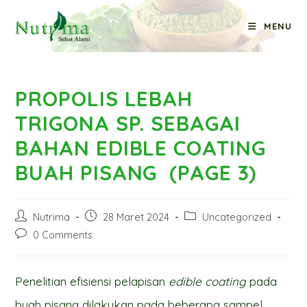
Skip
MENU
to
Blog
content
PROPOLIS LEBAH
TRIGONA SP. SEBAGAI
BAHAN EDIBLE COATING
BUAH PISANG (PAGE 3)
Post
Post
Post
Nutrima
28 Maret 2024
Uncategorized
author:
published:
category:
Post
0 Comments
comments:
Penelitian efisiensi pelapisan
edible coating
pada
buah pisang dilakukan pada beberapa sampel,