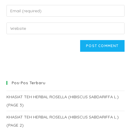
name
Enter
or
your
username
email
Enter
to
address
your
comment
to
website
comment
URL
(optional)
Pos-Pos Terbaru
KHASIAT TEH HERBAL ROSELLA (HIBISCUS SABDARIFFA L.)
(PAGE 3)
KHASIAT TEH HERBAL ROSELLA (HIBISCUS SABDARIFFA L.)
(PAGE 2)