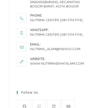
SINDANGBARANG, KECAMATAN
BOGOR BARAT, KOTA BOGOR.
PHONE:
NUTRIMA CENTER (081-1114-1114)
OPENS
WHATSAPP:
IN
NUTRIMA CENTER (081-1114-1114)
YOUR
OPENS
EMAIL:
APPLICATION
IN
OPENS
NUTRIMA_ALAMI@YAHOO.COM
IN
YOUR
YOUR
WEBSITE:
APPLICATION
APPLICATION
WWW.NUTRIMASEHATALAMI.COM
Follow Us