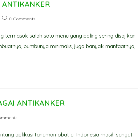
I ANTIKANKER
Post
0 Comments
comments:
g termasuk salah satu menu yang paling sering disajikan
mbuatnya, bumbunya minimalis, juga banyak manfaatnya,
GAI ANTIKANKER
omments
ts:
tentang aplikasi tanaman obat di Indonesia masih sangat