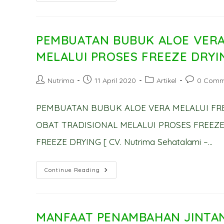
ANTIMIKROBA
KULIT
MANGGIS
PEMBUATAN BUBUK ALOE VERA
MELALUI PROSES FREEZE DRYI
Post
Post
Post
Post
Nutrima
11 April 2020
Artikel
0 Comm
author:
published:
category:
comments:
PEMBUATAN BUBUK ALOE VERA MELALUI FR
OBAT TRADISIONAL MELALUI PROSES FREEZ
FREEZE DRYING [ CV. Nutrima Sehatalami –…
PEMBUATAN
Continue Reading
BUBUK
ALOE
VERA
SEBAGAI
OBAT
TRADISIONAL
MANFAAT PENAMBAHAN JINTAN
MELALUI