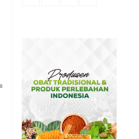
OPENS
OPENS
OPENS
OPENS
IN
IN
IN
IN
A
A
A
A
NEW
NEW
NEW
NEW
TAB
TAB
TAB
TAB
i