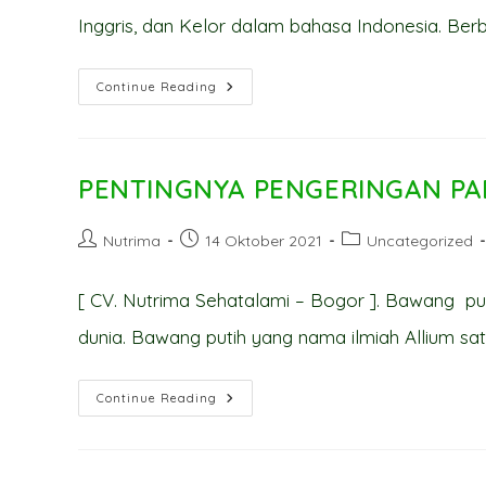
Inggris, dan Kelor dalam bahasa Indonesia. Berbag
POTENSI-
Continue Reading
KHASIAT
DAUN
KELOR
(MORINGA
OLEIFERA)
PENTINGNYA PENGERINGAN PA
Post
Post
Post
Nutrima
14 Oktober 2021
Uncategorized
author:
published:
category:
[ CV. Nutrima Sehatalami – Bogor ]. Bawang put
dunia. Bawang putih yang nama ilmiah Allium s
PENTINGNYA
Continue Reading
PENGERINGAN
PADA
BAWANG
PUTIH