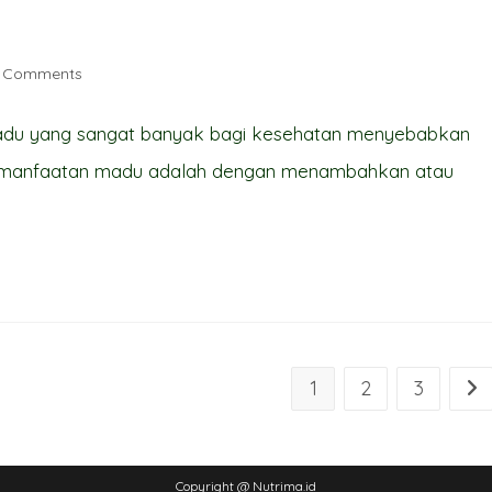
 Comments
ents:
 madu yang sangat banyak bagi kesehatan menyebabkan
pemanfaatan madu adalah dengan menambahkan atau
1
2
3
Go 
Copyright @ Nutrima.id