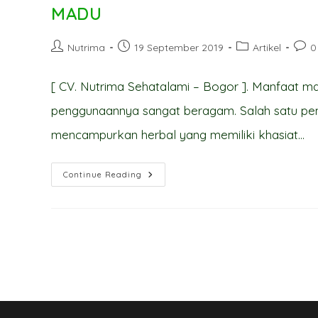
PROSES
MADU
FREEZE
DRYING
Post
Post
Post
Post
Nutrima
19 September 2019
Artikel
0
author:
published:
category:
comm
[ CV. Nutrima Sehatalami – Bogor ]. Manfaat
penggunaannya sangat beragam. Salah satu 
mencampurkan herbal yang memiliki khasiat…
MANFAAT
Continue Reading
PENAMBAHAN
JINTAN
HITAM
(HABBATUSSAUDA)
PADA
MADU