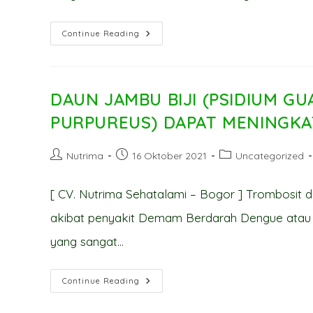
KUNYIT
Continue Reading
(CURCUMA
DOMESTICA)
:
SI
KUNING
DENGAN
DAUN JAMBU BIJI (PSIDIUM G
SEGUDANG
KHASIAT
PURPUREUS) DAPAT MENINGK
Post
Post
Post
Nutrima
16 Oktober 2021
Uncategorized
author:
published:
category:
[ CV. Nutrima Sehatalami – Bogor ] Trombosit 
akibat penyakit Demam Berdarah Dengue atau 
yang sangat…
DAUN
Continue Reading
JAMBU
BIJI
(PSIDIUM