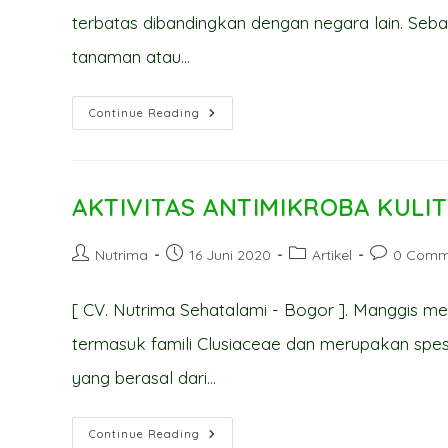
terbatas dibandingkan dengan negara lain. Seb
tanaman atau…
TANAMAN
Continue Reading
SARANG
SEMUT
SEBAGAI
ANTIKANKER
AKTIVITAS ANTIMIKROBA KULI
Post
Post
Post
Post
Nutrima
16 Juni 2020
Artikel
0 Comm
author:
published:
category:
comments:
[ CV. Nutrima Sehatalami - Bogor ]. Manggis mem
termasuk famili Clusiaceae dan merupakan spes
yang berasal dari…
AKTIVITAS
Continue Reading