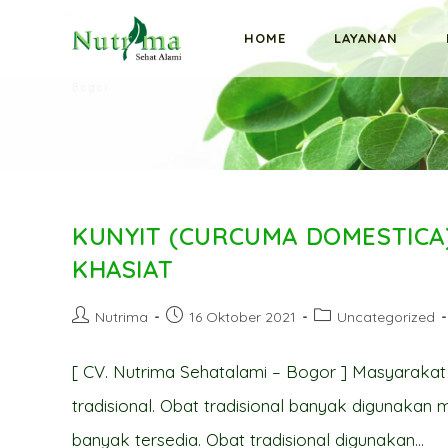
Skip
HOME
LAYANAN
to
content
Bogor
KUNYIT (CURCUMA DOMESTICA)
KHASIAT
Post
Post
Post
Nutrima
16 Oktober 2021
Uncategorized
author:
published:
category:
[ CV. Nutrima Sehatalami – Bogor ] Masyaraka
tradisional. Obat tradisional banyak digunaka
banyak tersedia. Obat tradisional digunakan…