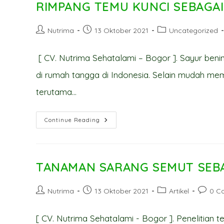
RIMPANG TEMU KUNCI SEBAGA
Post
Post
Post
Nutrima
13 Oktober 2021
Uncategorized
author:
published:
category:
[ CV. Nutrima Sehatalami – Bogor ]. Sayur benin
di rumah tangga di Indonesia. Selain mudah me
terutama…
RIMPANG
Continue Reading
TEMU
KUNCI
SEBAGAI
ANTIKANKER
TANAMAN SARANG SEMUT SEBA
Post
Post
Post
Post
Nutrima
13 Oktober 2021
Artikel
0 C
author:
published:
category:
commen
[ CV. Nutrima Sehatalami - Bogor ]. Penelitian 