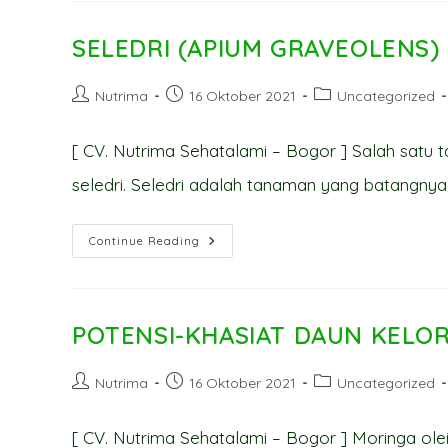
GUAJAVA)
&
ANGKAK
SELEDRI (APIUM GRAVEOLENS)
(MONASCUS
PURPUREUS)
DAPAT
Post
Post
MENINGKATKAN
Post
Nutrima
16 Oktober 2021
Uncategorized
TROMBOSIT
author:
published:
category:
[ CV. Nutrima Sehatalami – Bogor ] Salah satu t
seledri. Seledri adalah tanaman yang batangny
SELEDRI
Continue Reading
(APIUM
GRAVEOLENS)
MENGURANGI
HIPERTENSI
POTENSI-KHASIAT DAUN KELOR
Post
Post
Post
Nutrima
16 Oktober 2021
Uncategorized
author:
published:
category:
[ CV. Nutrima Sehatalami – Bogor ] Moringa ol