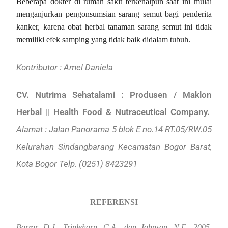
Beberapa dokter di rumah sakit terkenalpun saat ini mulai
menganjurkan pengonsumsian sarang semut bagi penderita
kanker, karena obat herbal tanaman sarang semut ini tidak
memiliki efek samping yang tidak baik didalam tubuh.
Kontributor : Amel Daniela
CV. Nutrima Sehatalami : Produsen / Maklon
Herbal || Health Food & Nutraceutical Company.
Alamat : Jalan Panorama 5 blok E no.14 RT.05/RW.05
Kelurahan Sindangbarang Kecamatan Bogor Barat,
Kota Bogor Telp. (0251) 8423291
REFERENSI
Borror, D,J., Triplehorn, C.A., dan Johnson, N.F., 2005.