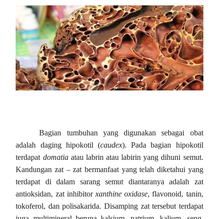
Bagian tumbuhan yang digunakan sebagai obat
adalah daging hipokotil (
caudex
). Pada bagian hipokotil
terdapat
domatia
atau labrin atau labirin yang dihuni semut.
Kandungan zat – zat bermanfaat yang telah diketahui yang
terdapat di dalam sarang semut diantaranya adalah zat
antioksidan, zat inhibitor
xanthine oxidase
, flavonoid, tanin,
tokoferol, dan polisakarida. Disamping zat tersebut terdapat
juga multimineral berupa kalsium, natrium, kalium, seng,