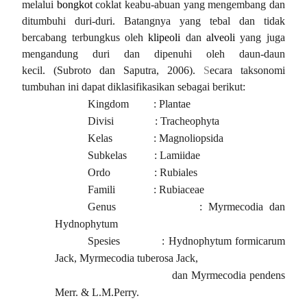
melalui
bongkot
coklat keabu-abuan yang mengembang dan
ditumbuhi duri-duri. Batangnya yang tebal dan tidak
bercabang terbungkus oleh
klipeoli
dan
alveoli
yang juga
mengandung duri dan dipenuhi oleh daun-daun
kecil.
(Subroto dan Saputra, 2006).
S
ecara taksonomi
tumbuhan ini dapat diklasifikasikan sebagai berikut:
Kingdom : Plantae
Divisi : Tracheophyta
Kelas : Magnoliopsida
Subkelas : Lamiidae
Ordo : Rubiales
Famili : Rubiaceae
Genus : Myrmecodia dan
Hydnophytum
Spesies : Hydnophytum formicarum
Jack, Myrmecodia tuberosa Jack,
dan Myrmecodia pendens
Merr. & L.M.Perry.