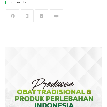
Follow Us
OPENS
OPENS
OPENS
OPENS
IN
IN
IN
IN
A
A
A
A
NEW
NEW
NEW
NEW
TAB
TAB
TAB
TAB