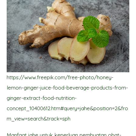
https://www.freepik.com/free-photo/honey-
lemon-ginger-juice-food-beverage-products-from-
ginger-extract-food-nutrition-
concept_10400612.htm#query=jahe&position=2&fro
m_view=search&track=sph
Manfaat jahe untuk keperluan pembuatan obat-