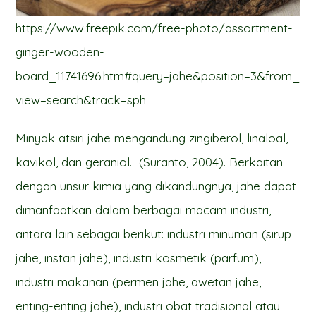
https://www.freepik.com/free-photo/assortment-
ginger-wooden-
board_11741696.htm#query=jahe&position=3&from_
view=search&track=sph
Minyak atsiri jahe mengandung zingiberol, linaloal,
kavikol, dan geraniol. (Suranto, 2004). Berkaitan
dengan unsur kimia yang dikandungnya, jahe dapat
dimanfaatkan dalam berbagai macam industri,
antara lain sebagai berikut: industri minuman (sirup
jahe, instan jahe), industri kosmetik (parfum),
industri makanan (permen jahe, awetan jahe,
enting-enting jahe), industri obat tradisional atau