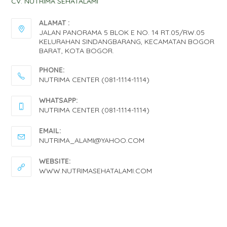
CV. NUTRIMA SEHATALAMI
ALAMAT :
JALAN PANORAMA 5 BLOK E NO. 14 RT.05/RW.05
KELURAHAN SINDANGBARANG, KECAMATAN BOGOR
BARAT, KOTA BOGOR.
PHONE:
NUTRIMA CENTER (081-1114-1114)
OPENS
WHATSAPP:
IN
NUTRIMA CENTER (081-1114-1114)
YOUR
OPENS
EMAIL:
APPLICATION
IN
OPENS
NUTRIMA_ALAMI@YAHOO.COM
IN
YOUR
YOUR
WEBSITE:
APPLICATION
APPLICATION
WWW.NUTRIMASEHATALAMI.COM