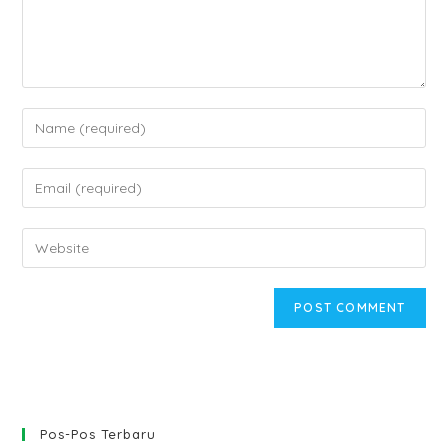
Enter
your
name
Enter
or
your
username
email
Enter
to
address
your
comment
to
website
comment
URL
(optional)
Pos-Pos Terbaru