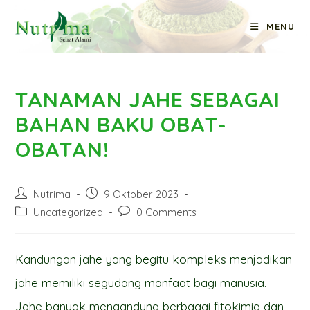
Skip
MENU
to
Blog
content
TANAMAN JAHE SEBAGAI
BAHAN BAKU OBAT-
OBATAN!
Post
Post
Nutrima
9 Oktober 2023
author:
published:
Post
Post
Uncategorized
0 Comments
category:
comments:
Kandungan jahe yang begitu kompleks menjadikan
jahe memiliki segudang manfaat bagi manusia.
Jahe banyak mengandung berbagai fitokimia dan