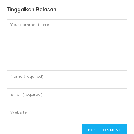
Tinggalkan Balasan
Comment
Enter
your
name
Enter
or
your
username
email
Enter
to
address
your
comment
to
website