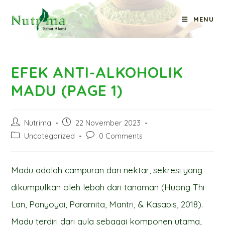
Skip
MENU
to
Blog
content
EFEK ANTI-ALKOHOLIK
MADU (PAGE 1)
Post
Post
Nutrima
22 November 2023
author:
published:
Post
Post
Uncategorized
0 Comments
category:
comments:
Madu adalah campuran dari nektar, sekresi yang
dikumpulkan oleh lebah dari tanaman (Huong Thi
Lan, Panyoyai, Paramita, Mantri, & Kasapis, 2018).
Madu terdiri dari gula sebagai komponen utama,