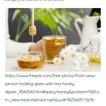
https://www.freepik.com/free-photo/front-view-
person-holding-glass-with-tea-honey-
dipper_8560542.htm#query=honey&position=11&fro
m_view=search&track=sph&uuid=18236d37-fa78-