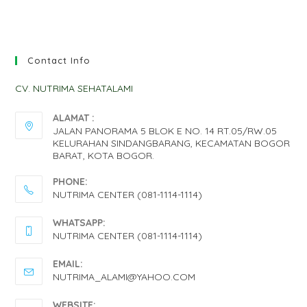
Contact Info
CV. NUTRIMA SEHATALAMI
ALAMAT :
JALAN PANORAMA 5 BLOK E NO. 14 RT.05/RW.05
KELURAHAN SINDANGBARANG, KECAMATAN BOGOR
BARAT, KOTA BOGOR.
PHONE:
NUTRIMA CENTER (081-1114-1114)
OPENS
WHATSAPP:
IN
NUTRIMA CENTER (081-1114-1114)
YOUR
OPENS
EMAIL:
APPLICATION
IN
OPENS
NUTRIMA_ALAMI@YAHOO.COM
IN
YOUR
YOUR
WEBSITE: