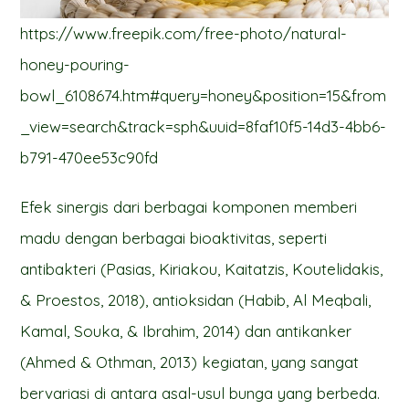
https://www.freepik.com/free-photo/natural-
honey-pouring-
bowl_6108674.htm#query=honey&position=15&from
_view=search&track=sph&uuid=8faf10f5-14d3-4bb6-
b791-470ee53c90fd
Efek sinergis dari berbagai komponen memberi
madu dengan berbagai bioaktivitas, seperti
antibakteri (Pasias, Kiriakou, Kaitatzis, Koutelidakis,
& Proestos, 2018), antioksidan (Habib, Al Meqbali,
Kamal, Souka, & Ibrahim, 2014) dan antikanker
(Ahmed & Othman, 2013) kegiatan, yang sangat
bervariasi di antara asal-usul bunga yang berbeda.