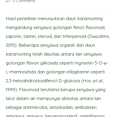
Post
0 Comments
comments:
Hasil penelitian menunjukkan daun karamunting
mengandung senyawa golongan fenol, flavonoid,
saponin, tannin, steroid, dan triterpenoid (Dwicahmi,
2015). Beberapa senyawa organik dari daun
karamunting telah diisolasi antara lain senyawa
golongan flavon glikosida seperti myrisetin-3-O-α-
L-rhamnoshida dan golongan ellagitannin seperti
2,3-heksahidrosksidifenol-D-glukosa (Hou
et al
.,
1999). Flavonoid terutama berupa senyawa yang
larut dalam air mempunyai aktivitas antara lain
sebagai antimikroba, antioksidan, antibakteri,
antijamur, antivirus, hepatoprotektif, antiinflamasi,