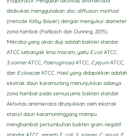
Evaporator
. Pengujian aktivitas antimikroba
dilakukan menggunakan
disc diffusion method
(metode Kirby-Bauer) dengan mengukur diameter
zona hambat (Fishbach dan Dunning, 2015).
Mikroba yang akan diuji adalah bakteri standar
ATCC sebanyak lima macam, yaitu
E.coli
ATCC,
S.sonnei
ATCC,
P.aeruginosa
ATCC,
C.jejuni
ATCC,
dan
E.cloacae
ATCC. Hasil yang didapatkan adalah
ekstrak daun karamunting menunjukkan adanya
zona hambat pada semua jenis bakteri standar.
Aktivitas antimikroba ditunjukkan oleh ekstrak
etanol daun karamuntingyang mampu
menghambat pertumbuhan bakteri gram negatif
standar ATCC, seperti
E. coli
,
S. sonnei
,
C. jejuni
,
E.