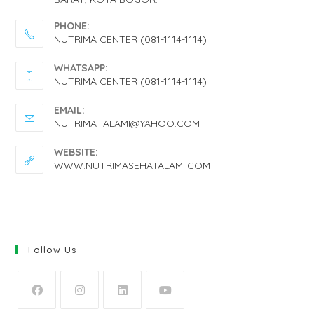
PHONE:
NUTRIMA CENTER (081-1114-1114)
OPENS
WHATSAPP:
IN
NUTRIMA CENTER (081-1114-1114)
YOUR
OPENS
EMAIL:
APPLICATION
IN
OPENS
NUTRIMA_ALAMI@YAHOO.COM
IN
YOUR
YOUR
WEBSITE:
APPLICATION
APPLICATION
WWW.NUTRIMASEHATALAMI.COM
Follow Us