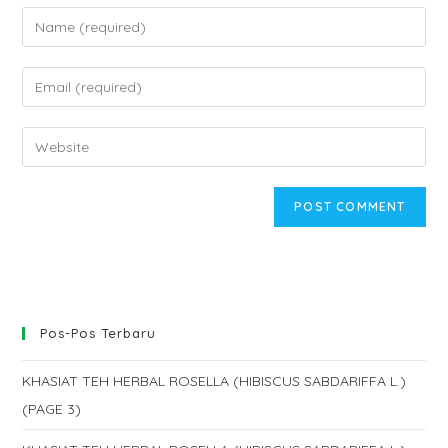
Enter
your
name
Enter
or
your
username
email
Enter
to
address
your
comment
to
website
comment
URL
(optional)
Pos-Pos Terbaru
KHASIAT TEH HERBAL ROSELLA (HIBISCUS SABDARIFFA L.)
(PAGE 3)