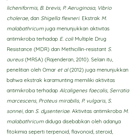
licheniformis, B. brevis, P. Aeruginosa
,
Vibrio
cholerae
, dan
Shigella flexneri
. Ekstrak
M.
malabathricum
juga menunjukkan aktivitas
antimikroba terhadap
E. coli
Multiple Drug
Resistance (MDR) dan Methicillin-resistant
S.
aureus
(MRSA) (Rajenderan, 2010). Selain itu,
penelitian oleh Omar
et al
(2012) juga menunjukkan
bahwa ekstrak karamunting memiliki aktivitas
antimikroba terhadap
Alcaligenes faecalis
,
Serratia
marcescens
,
Proteus mirabilis
,
P. vulgaris
,
S.
sonnei
, dan
S. dysenteriae
. Aktivitas antimikroba
M.
malabathricum
diduga disebabkan oleh adanya
fitokimia seperti terpenoid, flavonoid, steroid,