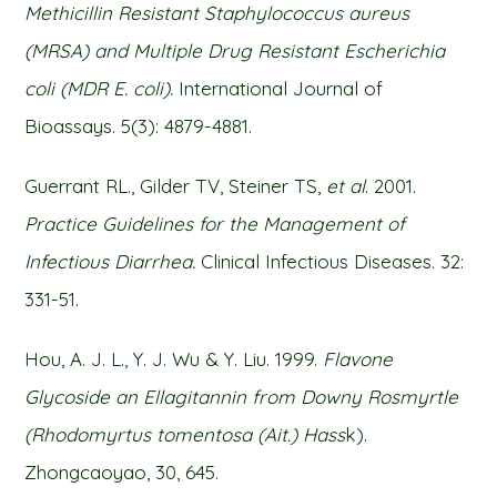
Methicillin Resistant Staphylococcus aureus
(MRSA) and Multiple Drug Resistant Escherichia
coli (MDR E. coli).
International Journal of
Bioassays. 5(3): 4879-4881.
Guerrant RL., Gilder TV, Steiner TS,
et al
. 2001.
Practice Guidelines for the Management of
Infectious Diarrhea.
Clinical Infectious Diseases. 32:
331-51.
Hou, A. J. L., Y. J. Wu & Y. Liu. 1999.
Flavone
Glycoside an Ellagitannin from Downy Rosmyrtle
(Rhodomyrtus tomentosa (Ait.) Hass
k).
Zhongcaoyao, 30, 645.