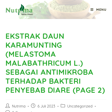
Skip
MENU
to
Blog
content
EKSTRAK DAUN
KARAMUNTING
(MELASTOMA
MALABATHRICUM L.)
SEBAGAI ANTIMIKROBA
TERHADAP BAKTERI
PENYEBAB DIARE (PAGE 2)
Post
Post
Post
Nutrima
6 Juli 2023
Uncategorized
author:
published:
category: