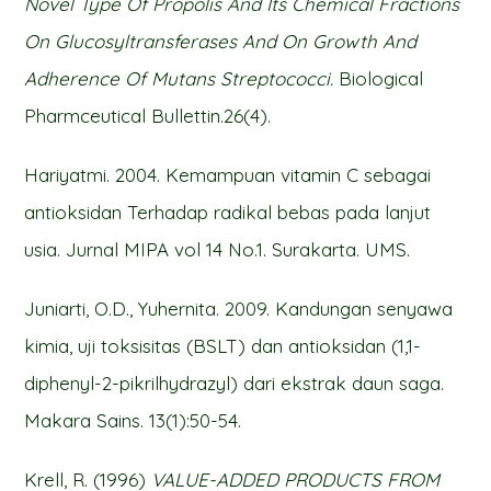
Novel Type Of Propolis And Its Chemical Fractions
On Glucosyltransferases And On Growth And
Adherence Of Mutans Streptococci.
Biological
Pharmceutical Bullettin.26(4).
Hariyatmi. 2004. Kemampuan vitamin C sebagai
antioksidan Terhadap radikal bebas pada lanjut
usia. Jurnal MIPA vol 14 No.1. Surakarta. UMS.
Juniarti, O.D., Yuhernita. 2009. Kandungan senyawa
kimia, uji toksisitas (BSLT) dan antioksidan (1,1-
diphenyl-2-pikrilhydrazyl) dari ekstrak daun saga.
Makara Sains. 13(1):50-54.
Krell, R. (1996)
VALUE-ADDED PRODUCTS FROM