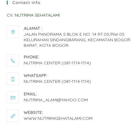
Contact Info
CV. NUTRIMA SEHATALAMI
ALAMAT :
JALAN PANORAMA 5 BLOK E NO. 14 RT.05/RW.05
KELURAHAN SINDANGBARANG, KECAMATAN BOGOR
BARAT, KOTA BOGOR.
PHONE:
NUTRIMA CENTER (081-1114-1114)
OPENS
WHATSAPP:
IN
NUTRIMA CENTER (081-1114-1114)
YOUR
OPENS
EMAIL:
APPLICATION
IN
OPENS
NUTRIMA_ALAMI@YAHOO.COM
IN
YOUR
YOUR
WEBSITE:
APPLICATION
APPLICATION
WWW.NUTRIMASEHATALAMI.COM