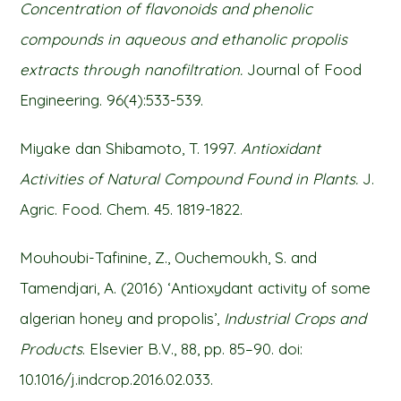
Concentration of flavonoids and phenolic
compounds in aqueous and ethanolic propolis
extracts through nanofiltration.
Journal of Food
Engineering. 96(4):533-539.
Miyake dan Shibamoto, T. 1997.
Antioxidant
Activities of Natural Compound Found in Plants.
J.
Agric. Food. Chem. 45. 1819-1822.
Mouhoubi-Tafinine, Z., Ouchemoukh, S. and
Tamendjari, A. (2016) ‘Antioxydant activity of some
algerian honey and propolis’,
Industrial Crops and
Products
. Elsevier B.V., 88, pp. 85–90. doi:
10.1016/j.indcrop.2016.02.033.