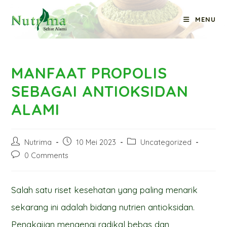
Skip
MENU
to
Blog
content
MANFAAT PROPOLIS
SEBAGAI ANTIOKSIDAN
ALAMI
Post
Post
Post
Nutrima
10 Mei 2023
Uncategorized
author:
published:
category:
Post
0 Comments
comments:
Salah satu riset kesehatan yang paling menarik
sekarang ini adalah bidang nutrien antioksidan.
Pengkajian mengenai radikal bebas dan