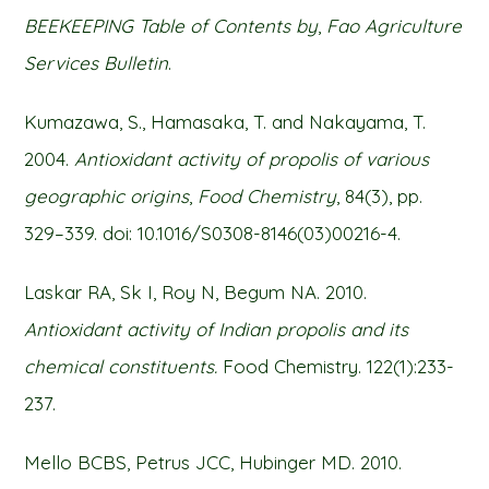
BEEKEEPING Table of Contents by
,
Fao Agriculture
Services Bulletin
.
Kumazawa, S., Hamasaka, T. and Nakayama, T.
2004.
Antioxidant activity of propolis of various
geographic origins
,
Food Chemistry
, 84(3), pp.
329–339. doi: 10.1016/S0308-8146(03)00216-4.
Laskar RA, Sk I, Roy N, Begum NA. 2010.
Antioxidant activity of Indian propolis and its
chemical constituents.
Food Chemistry. 122(1):233-
237.
Mello BCBS, Petrus JCC, Hubinger MD. 2010.