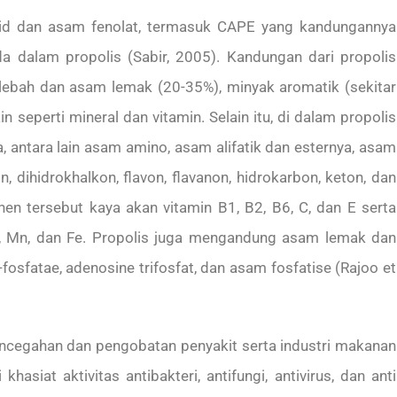
oid dan asam fenolat, termasuk CAPE yang kandungannya
 dalam propolis (Sabir, 2005). Kandungan dari propolis
lin lebah dan asam lemak (20-35%), minyak aromatik (sekitar
n seperti mineral dan vitamin. Selain itu, di dalam propolis
 antara lain asam amino, asam alifatik dan esternya, asam
n, dihidrokhalkon, flavon, flavanon, hidrokarbon, keton, dan
n tersebut kaya akan vitamin B1, B2, B6, C, dan E serta
 Zn, Mn, dan Fe. Propolis juga mengandung asam lemak dan
fosfatae, adenosine trifosfat, dan asam fosfatise (Rajoo et
ncegahan dan pengobatan penyakit serta industri makanan
asiat aktivitas antibakteri, antifungi, antivirus, dan anti