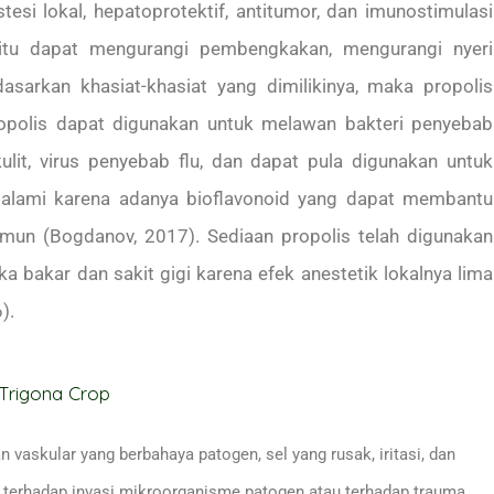
estesi lokal, hepatoprotektif, antitumor, dan imunostimulasi
aitu dapat mengurangi pembengkakan, mengurangi nyeri
asarkan khasiat-khasiat yang dimilikinya, maka propolis
opolis dapat digunakan untuk melawan bakteri penyebab
lit, virus penyebab flu, dan dapat pula digunakan untuk
 alami karena adanya bioflavonoid yang dapat membantu
 imun (Bogdanov, 2017). Sediaan propolis telah digunakan
ka bakar dan sakit gigi karena efek anestetik lokalnya lima
).
vaskular yang berbahaya patogen, sel yang rusak, iritasi, dan
buh terhadap invasi mikroorganisme patogen atau terhadap trauma