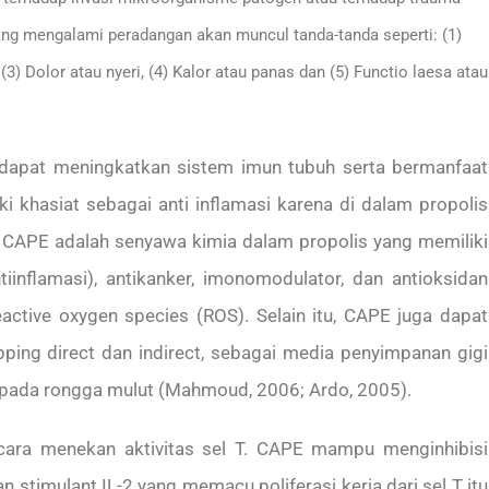
yang mengalami peradangan akan muncul tanda-tanda seperti: (1)
 Dolor atau nyeri, (4) Kalor atau panas dan (5) Functio laesa atau
ng dapat meningkatkan sistem imun tubuh serta bermanfaat
ki khasiat sebagai anti inflamasi karena di dalam propolis
. CAPE adalah senyawa kimia dalam propolis yang memiliki
inflamasi), antikanker, imonomodulator, dan antioksidan
ive oxygen species (ROS). Selain itu, CAPE juga dapat
apping direct dan indirect, sebagai media penyimpanan gigi
 pada rongga mulut (Mahmoud, 2006; Ardo, 2005).
cara menekan aktivitas sel T. CAPE mampu menginhibisi
 stimulant IL-2 yang memacu poliferasi kerja dari sel T itu