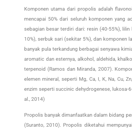
Komponen utama dari propolis adalah flavon
mencapai 50% dari seluruh komponen yang ada
sebagian besar terdiri dari: resin (40-55%), li
10%), serbuk sari (sekitar 5%), dan komponen lai
banyak pula terkandung berbagai senyawa kimia,
aromatic dan esternya, alkohol, aldehida, khalko
terpenoid (Ramos dan Miranda, 2007). Kompone
elemen mineral, seperti Mg, Ca, I, K, Na, Cu,
enzim seperti succinic dehydrogenese, lukosa-6-
al., 2014)
Propolis banyak dimanfaatkan dalam bidang pe
(Suranto, 2010). Propolis diketahui mempunyai kh